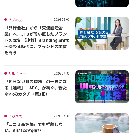
ビジネス
2026.08.03
「旅行会社」から「交流創造企
業」へ。JTBが問い直したブラン
ドの本質 【連載】Branding Shift
～変わる時代に、ブランドの本質
を問う
カルチャー
2026.07.31
「知らない町の物語」の一員にな
る【連載】「ARG」が紡ぐ、新た
なPRのカタチ（第3回）
ビジネス
2026.07.30
「口コミ高評価」でも推薦しな
い。AI時代の宿選び