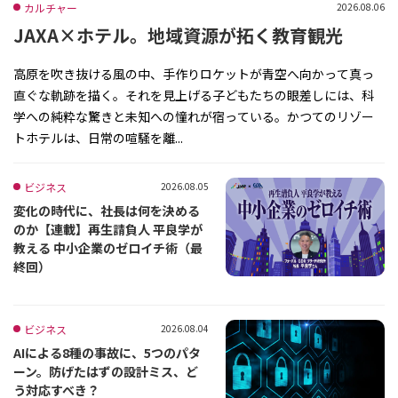
カルチャー
2026.08.06
JAXA×ホテル。地域資源が拓く教育観光
高原を吹き抜ける風の中、手作りロケットが青空へ向かって真っ
直ぐな軌跡を描く。それを見上げる子どもたちの眼差しには、科
学への純粋な驚きと未知への憧れが宿っている。かつてのリゾー
トホテルは、日常の喧騒を離...
ビジネス
2026.08.05
変化の時代に、社長は何を決める
のか【連載】再生請負人 平良学が
教える 中小企業のゼロイチ術（最
終回）
ビジネス
2026.08.04
AIによる8種の事故に、5つのパタ
ーン。防げたはずの設計ミス、ど
う対応すべき？