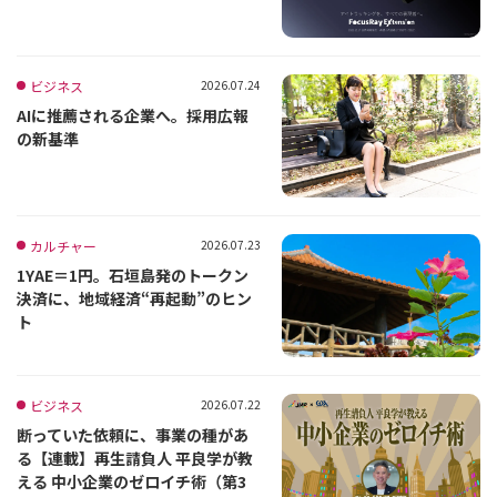
ビジネス
2026.07.24
AIに推薦される企業へ。採用広報
の新基準
カルチャー
2026.07.23
1YAE＝1円。石垣島発のトークン
決済に、地域経済“再起動”のヒン
ト
ビジネス
2026.07.22
断っていた依頼に、事業の種があ
る【連載】再生請負人 平良学が教
える 中小企業のゼロイチ術（第3