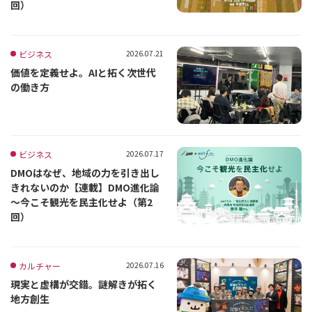
回）
ビジネス
2026.07.21
価値を定義せよ。AIと拓く次世代
の働き方
ビジネス
2026.07.17
DMOはなぜ、地域の力を引き出し
きれないのか【連載】DMO進化論
～今こそ観光を民主化せよ（第2
回）
カルチャー
2026.07.16
現実と虚構が交錯。謎解きが拓く
地方創生