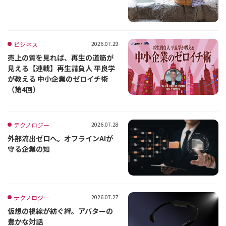
ビジネス
2026.07.29
売上の質を見れば、再生の道筋が
見える【連載】再生請負人 平良学
が教える 中小企業のゼロイチ術
（第4回）
テクノロジー
2026.07.28
外部流出ゼロへ。オフラインAIが
守る企業の知
テクノロジー
2026.07.27
仮想の視線が紡ぐ絆。アバターの
豊かな対話