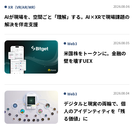
2026.08.06
XR（VR/AR/MR）
AIが現場を、空間ごと「理解」する。AI×XRで現場課題の
解決を伴走支援
2026.08.05
Web3
米国株をトークンに。金融の
壁を壊すUEX
2026.08.04
Web3
デジタルと現実の両輪で、個
人のアイデンティティを「残
る価値」に